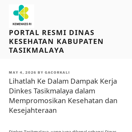
Skip
to
content
PORTAL RESMI DINAS
KESEHATAN KABUPATEN
TASIKMALAYA
POSTED
MAY 4, 2026
BY
GACORKALI
ON
Lihatlah Ke Dalam Dampak Kerja
Dinkes Tasikmalaya dalam
Mempromosikan Kesehatan dan
Kesejahteraan
Dinkes Tasikmalaya, yang juga dikenal sebagai Dinas