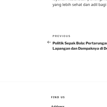
yang lebih sehat dan adil bag
Post
Previous
PREVIOUS
navigation
Post
Politik Sepak Bola: Pertarungan
Lapangan dan Dampaknya di D
FIND US
Address