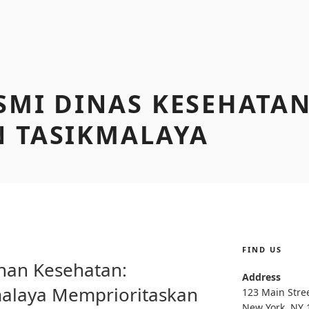
SMI DINAS KESEHATA
 TASIKMALAYA
FIND US
I
nan Kesehatan:
Address
alaya Memprioritaskan
123 Main Stre
New York, NY 