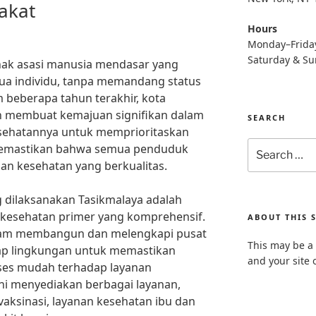
akat
Hours
Monday–Frida
Saturday & S
hak asasi manusia mendasar yang
ua individu, tanpa memandang status
 beberapa tahun terakhir, kota
ah membuat kemajuan signifikan dalam
SEARCH
esehatannya untuk memprioritaskan
Search
memastikan bahwa semua penduduk
for:
nan kesehatan yang berkualitas.
ng dilaksanakan Tasikmalaya adalah
kesehatan primer yang komprehensif.
ABOUT THIS S
dalam membangun dan melengkapi pusat
This may be a 
iap lingkungan untuk memastikan
and your site 
ses mudah terhadap layanan
ni menyediakan berbagai layanan,
vaksinasi, layanan kesehatan ibu dan