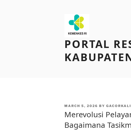
Skip
to
content
PORTAL RE
KABUPATEN
POSTED
MARCH 5, 2026
BY
GACORKAL
ON
Merevolusi Pelaya
Bagaimana Tasikm