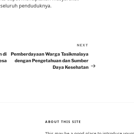
i seluruh penduduknya.
NEXT
Next
Post
 di
Pemberdayaan Warga Tasikmalaya
esa
dengan Pengetahuan dan Sumber
Daya Kesehatan
ABOUT THIS SITE
This may be a good place to introduce yours