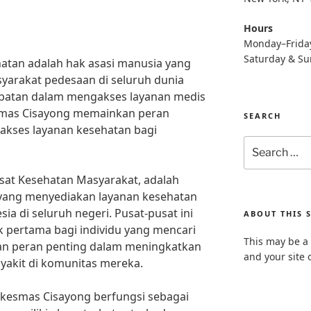
Hours
Monday–Frida
Saturday & S
atan adalah hak asasi manusia yang
arakat pedesaan di seluruh dunia
atan dalam mengakses layanan medis
esmas Cisayong memainkan peran
SEARCH
akses layanan kesehatan bagi
Search
for:
sat Kesehatan Masyarakat, adalah
yang menyediakan layanan kesehatan
ia di seluruh negeri. Pusat-pusat ini
ABOUT THIS S
tak pertama bagi individu yang mencari
This may be a 
n peran penting dalam meningkatkan
and your site 
akit di komunitas mereka.
uskesmas Cisayong berfungsi sebagai