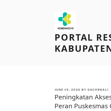
Skip
to
content
PORTAL RE
KABUPATEN
POSTED
JUNE 19, 2026
BY
GACORKALI
ON
Peningkatan Akse
Peran Puskesmas 