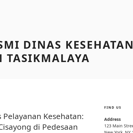
SMI DINAS KESEHATA
 TASIKMALAYA
FIND US
s Pelayanan Kesehatan:
Address
Cisayong di Pedesaan
123 Main Stre
New York, NY 