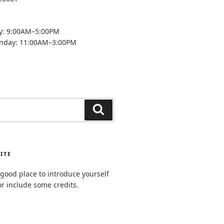
y: 9:00AM–5:00PM
unday: 11:00AM–3:00PM
Search
ITE
good place to introduce yourself
or include some credits.