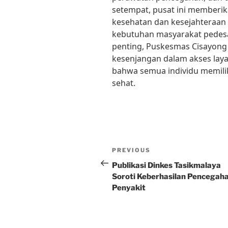
setempat, pusat ini memberi
kesehatan dan kesejahteraan
kebutuhan masyarakat pedes
penting, Puskesmas Cisayon
kesenjangan dalam akses lay
bahwa semua individu memili
sehat.
Post
Previous
PREVIOUS
navigation
Post
Publikasi Dinkes Tasikmalaya
Soroti Keberhasilan Pencegah
Penyakit