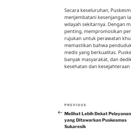
Secara keseluruhan, Puskesm
menjembatani kesenjangan la
wilayah sekitarnya. Dengan 
penting, mempromosikan penc
rujukan untuk perawatan kh
memastikan bahwa penduduk
medis yang berkualitas. Pusk
banyak masyarakat, dan dedi
kesehatan dan kesejahteraan 
Post
Previous
PREVIOUS
navigation
Post
Melihat Lebih Dekat Pelayanan
yang Ditawarkan Puskesmas
Sukaresik