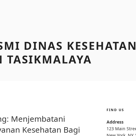
SMI DINAS KESEHATA
 TASIKMALAYA
FIND US
I
ng: Menjembatani
Address
yanan Kesehatan Bagi
123 Main Stre
New York, NY 