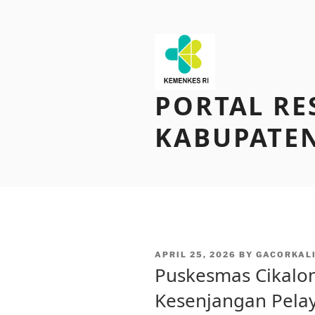
Skip
to
content
PORTAL RE
KABUPATEN
POSTED
APRIL 25, 2026
BY
GACORKAL
ON
Puskesmas Cikalo
Kesenjangan Pela