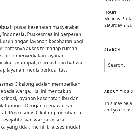
Hours
Monday–Frida
Saturday & S
ebuah pusat kesehatan masyarakat
g, Indonesia. Puskesmas ini berperan
kesenjangan layanan kesehatan bagi
terbatasnya akses terhadap rumah
SEARCH
Cikalong menyediakan layanan
Search
arakat setempat, memastikan bahwa
for:
ap layanan medis berkualitas.
kesmas Cikalong adalah memberikan
kepada warga. Hal ini mencakup
ABOUT THIS S
aksinasi, layanan kesehatan ibu dan
This may be a 
yakit umum. Dengan menawarkan
and your site 
rakat, Puskesmas Cikalong membantu
kesejahteraan warga secara
ka yang tidak memiliki akses mudah