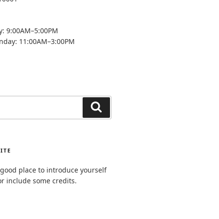
y: 9:00AM–5:00PM
unday: 11:00AM–3:00PM
Search
ITE
good place to introduce yourself
or include some credits.