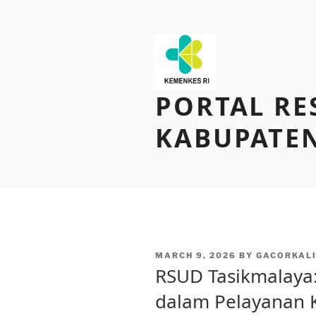
Skip
to
content
PORTAL RE
KABUPATEN
POSTED
MARCH 9, 2026
BY
GACORKAL
ON
RSUD Tasikmalaya: 
dalam Pelayanan 