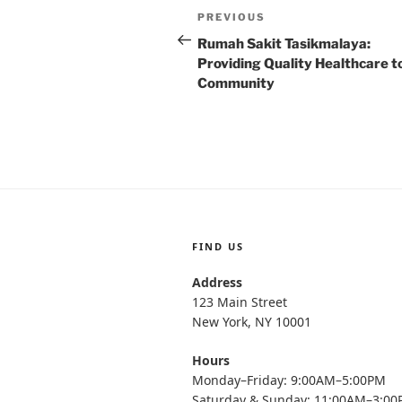
Post
Previous
PREVIOUS
navigation
Post
Rumah Sakit Tasikmalaya:
Providing Quality Healthcare t
Community
FIND US
Address
123 Main Street
New York, NY 10001
Hours
Monday–Friday: 9:00AM–5:00PM
Saturday & Sunday: 11:00AM–3:0