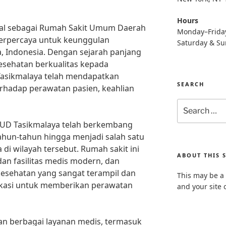
Hours
nal sebagai Rumah Sakit Umum Daerah
Monday–Frida
 terpercaya untuk keunggulan
Saturday & S
a, Indonesia. Dengan sejarah panjang
sehatan berkualitas kepada
asikmalaya telah mendapatkan
SEARCH
rhadap perawatan pasien, keahlian
Search
for:
RSUD Tasikmalaya telah berkembang
tahun-tahun hingga menjadi salah satu
i wilayah tersebut. Rumah sakit ini
ABOUT THIS S
dan fasilitas medis modern, dan
 kesehatan yang sangat terampil dan
This may be a 
kasi untuk memberikan perawatan
and your site 
n berbagai layanan medis, termasuk