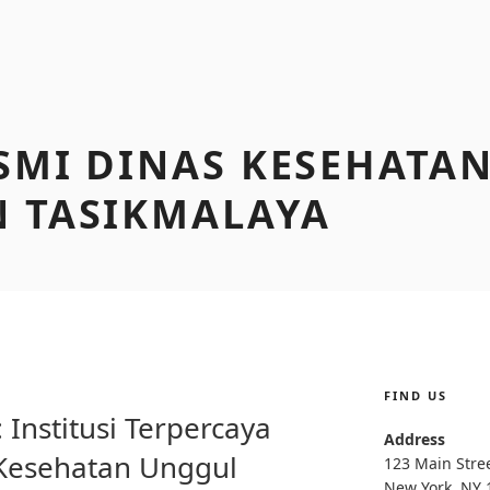
SMI DINAS KESEHATA
 TASIKMALAYA
FIND US
I
Institusi Terpercaya
Address
Kesehatan Unggul
123 Main Stre
New York, NY 