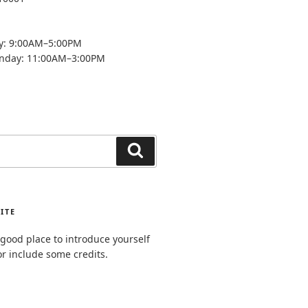
y: 9:00AM–5:00PM
unday: 11:00AM–3:00PM
Search
ITE
good place to introduce yourself
or include some credits.