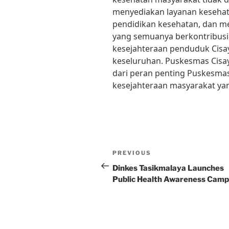
menyediakan layanan keseha
pendidikan kesehatan, dan m
yang semuanya berkontribusi
kesejahteraan penduduk Cisa
keseluruhan. Puskesmas Cis
dari peran penting Puskesma
kesejahteraan masyarakat yan
Post
Previous
PREVIOUS
navigation
Post
Dinkes Tasikmalaya Launches
Public Health Awareness Camp