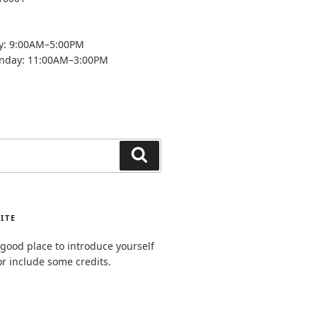
y: 9:00AM–5:00PM
unday: 11:00AM–3:00PM
Search
ITE
good place to introduce yourself
or include some credits.