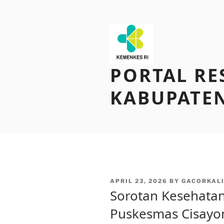
Skip
to
content
PORTAL RE
KABUPATEN
POSTED
APRIL 23, 2026
BY
GACORKAL
ON
Sorotan Kesehata
Puskesmas Cisayo