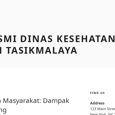
SMI DINAS KESEHATA
 TASIKMALAYA
FIND US
I
n Masyarakat: Dampak
Address
ng
123 Main Stre
New York, NY 