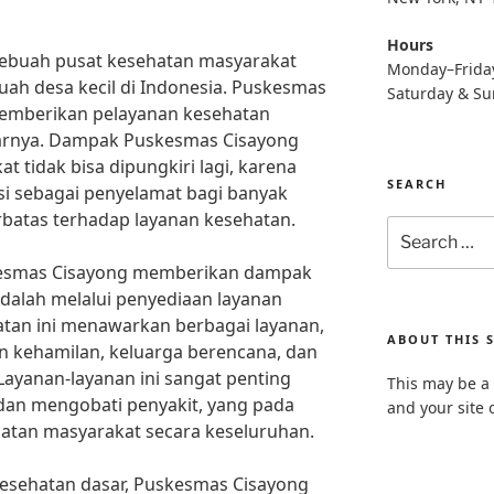
Hours
ebuah pusat kesehatan masyarakat
Monday–Frida
buah desa kecil di Indonesia. Puskesmas
Saturday & S
memberikan pelayanan kesehatan
tarnya. Dampak Puskesmas Cisayong
 tidak bisa dipungkiri lagi, karena
SEARCH
i sebagai penyelamat bagi banyak
rbatas terhadap layanan kesehatan.
Search
for:
kesmas Cisayong memberikan dampak
adalah melalui penyediaan layanan
atan ini menawarkan berbagai layanan,
ABOUT THIS S
n kehamilan, keluarga berencana, dan
ayanan-layanan ini sangat penting
This may be a 
n mengobati penyakit, yang pada
and your site 
atan masyarakat secara keseluruhan.
kesehatan dasar, Puskesmas Cisayong