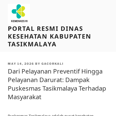
Skip
to
content
PORTAL RESMI DINAS
KESEHATAN KABUPATEN
TASIKMALAYA
POSTED
MAY 14, 2026
BY
GACORKALI
ON
Dari Pelayanan Preventif Hingga
Pelayanan Darurat: Dampak
Puskesmas Tasikmalaya Terhadap
Masyarakat
Puskesmas Tasikmalaya adalah pusat kesehatan