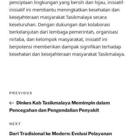
penciptaan lingkungan yang bersih dan hijau, inisiatif-
inisiatif ini membantu meningkatkan kesehatan dan
kesejahteraan masyarakat Tasikmalaya secara
keseluruhan. Dengan dukungan dan kolaborasi
berkelanjutan dari lembaga pemerintah, organisasi
nirlaba, dan kelompok masyarakat, inisiatif ini
berpotensi memberikan dampak signifikan terhadap
kesehatan dan kesejahteraan masyarakat Tasikmalaya.
Post
Previous
PREVIOUS
navigation
Post
Dinkes Kab Tasikmalaya Memimpin dalam
Pencegahan dan Pengendalian Penyakit
Next
NEXT
Post
Dari Tradisional ke Modern: Evolusi Pelayanan