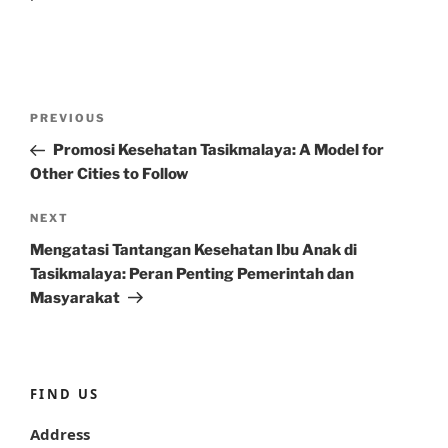
Post
Previous
PREVIOUS
navigation
Post
Promosi Kesehatan Tasikmalaya: A Model for
Other Cities to Follow
Next
NEXT
Post
Mengatasi Tantangan Kesehatan Ibu Anak di
Tasikmalaya: Peran Penting Pemerintah dan
Masyarakat
FIND US
Address