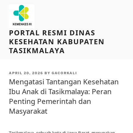
Skip
to
content
PORTAL RESMI DINAS
KESEHATAN KABUPATEN
TASIKMALAYA
POSTED
APRIL 20, 2026
BY
GACORKALI
ON
Mengatasi Tantangan Kesehatan
Ibu Anak di Tasikmalaya: Peran
Penting Pemerintah dan
Masyarakat
Tasikmalaya, sebuah kota di Jawa Barat, merupakan