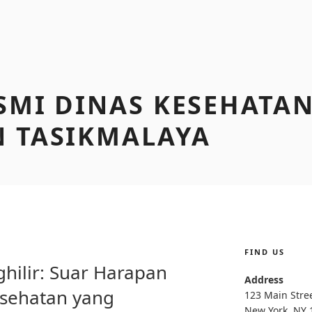
SMI DINAS KESEHATA
 TASIKMALAYA
FIND US
ilir: Suar Harapan
Address
esehatan yang
123 Main Stre
New York, NY 