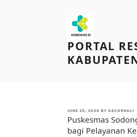
Skip
to
content
PORTAL RE
KABUPATEN
POSTED
JUNE 25, 2026
BY
GACORKALI
ON
Puskesmas Sodongh
bagi Pelayanan K