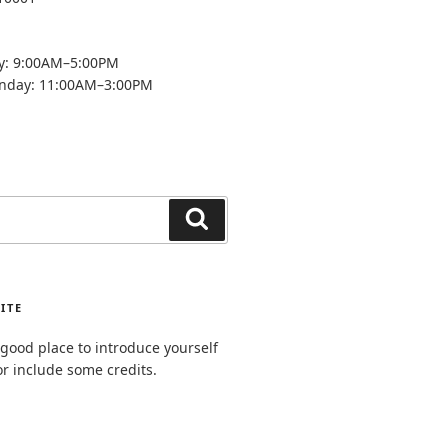
y: 9:00AM–5:00PM
unday: 11:00AM–3:00PM
Search
ITE
good place to introduce yourself
or include some credits.