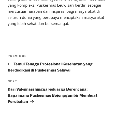
yang kompleks, Puskesmas Leuwisari berdiri sebagai
mercusuar harapan dan inspirasi bagi masyarakat di
seluruh dunia yang berupaya menciptakan masyarakat
yang lebih sehat dan bersemangat.
Post
Previous
PREVIOUS
navigation
Post
Temui Tenaga Profesional Kesehatan yang
Berdedikasi di Puskesmas Salawu
Next
NEXT
Post
Dari Vaksinasi hingga Keluarga Berencana:
Bagaimana Puskesmas Bojonggambir Membuat
Perubahan